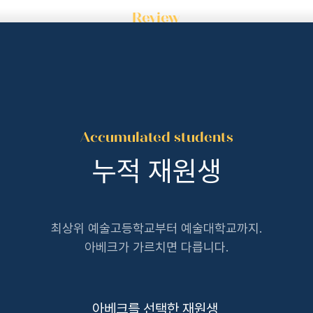
합격 뮤직프로덕션 전공 황예준
Accumulated students
누적 재원생
최상위 예술고등학교부터 예술대학교까지.
아베크가 가르치면 다릅니다.
아베크를 선택한 재원생,