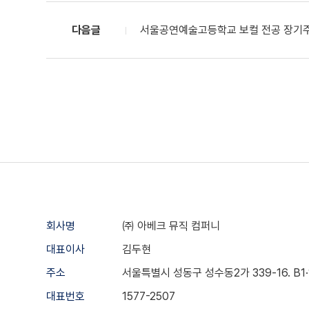
다음글
서울공연예술고등학교 보컬 전공 장기주
회사명
㈜ 아베크 뮤직 컴퍼니
대표이사
김두현
주소
서울특별시 성동구 성수동2가 339-16. B1·1·2
대표번호
1577-2507