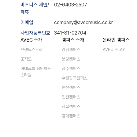
비즈니스 제안/
02-6403-2507
제휴
이메일
company@avecmusic.co.kr
사업자등록번호
341-81-02704
AVEC 소개
캠퍼스 소개
온라인 캠퍼스
브랜드스토리
강남캠퍼스
AVEC PLAY
조직도
분당캠퍼스
아베크를 응원하는
성수캠퍼스
스타들
수원광교캠퍼스
안산캠퍼스
인천캠퍼스
잠실캠퍼스
홍대캠퍼스