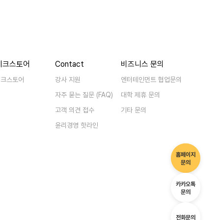
베크스토어
Contact
비즈니스 문의
베크스토어
강사 지원
엔터테인먼트 협업문의
자주 묻는 질문 (FAQ)
대학 제휴 문의
고객 의견 접수
기타 문의
윤리경영 핫라인
홈페이지
홈페이
문의
카카오톡
카카오
문의
1577
전화문의