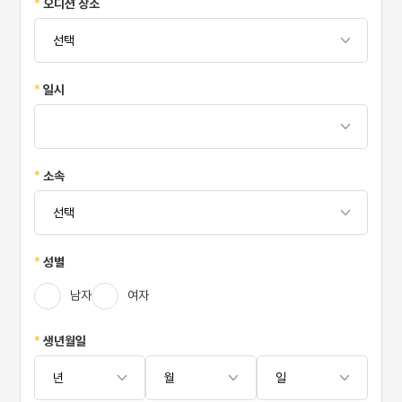
*
오디션 장소
*
일시
*
소속
*
성별
남자
여자
*
생년월일