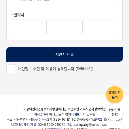
*
연락처
지원서 제출
개인정보 수집 및 이용에 동의합니다.
[자세히보기]
홈페이지
문의
이용약관
개인정보처리방침
이메일 무단수집 거부
사업자정보확인
카카오톡
회사명
㈜ 아베크 뮤직 컴퍼니
대표이사
김두현
문의
주소
서울특별시 성동구 성수동2가 339-16. B1·1·2·3·4·5·6F
대표번호
1577-2507
비즈니스 제안/제휴
02-6403-2507
이메일
company@avecmusic.co.kr