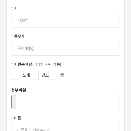
*
키
*
몸무게
*
지원분야
(최대 1개 지원 가능)
노래
댄스
랩
첨부 파일
*
이름