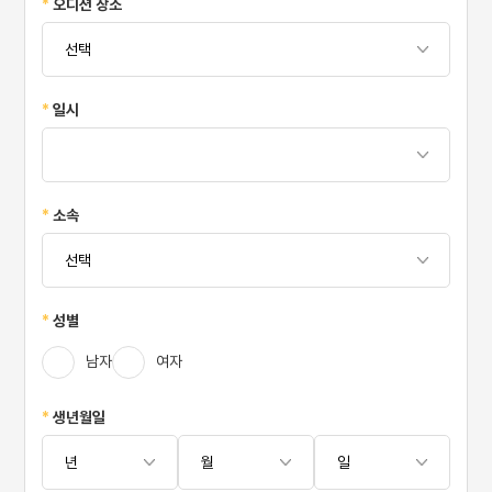
*
오디션 장소
*
일시
*
소속
*
성별
남자
여자
*
생년월일