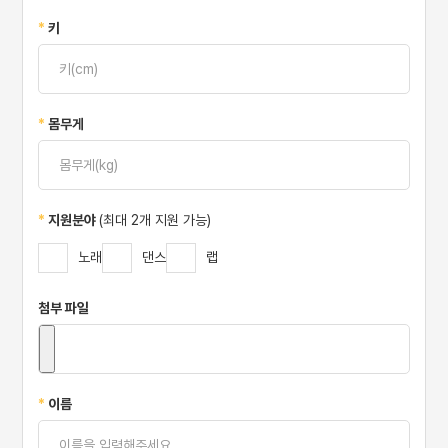
*
키
*
몸무게
*
지원분야
(최대 2개 지원 가능)
노래
댄스
랩
첨부 파일
*
이름