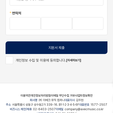
*
연락처
지원서 제출
개인정보 수집 및 이용에 동의합니다.
[자세히보기]
이용약관
개인정보처리방침
이메일 무단수집 거부
사업자정보확인
회사명
㈜ 아베크 뮤직 컴퍼니
대표이사
김두현
주소
서울특별시 성동구 성수동2가 339-16. B1·1·2·3·4·5·6F
대표번호
1577-2507
비즈니스 제안/제휴
02-6403-2507
이메일
company@avecmusic.co.kr