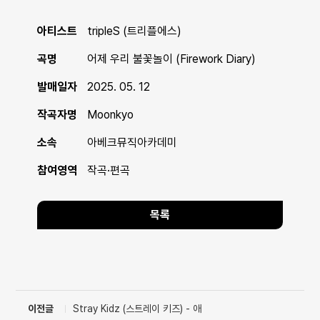
아티스트
tripleS (트리플에스)
곡명
어제 우리 불꽃놀이 (Firework Diary)
발매일자
2025. 05. 12
작곡자명
Moonkyo
소속
아베크뮤직아카데미
참여영역
작곡·편곡
목록
이전글
Stray Kidz (스트레이 키즈) - 애