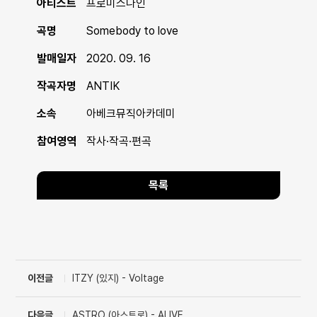
아티스트
프로미스나인
곡명
Somebody to love
발매일자
2020. 09. 16
작곡자명
ANTIK
소속
아베크뮤직아카데미
참여영역
작사·작곡·편곡
목록
이전글
ITZY (있지) - Voltage
다음글
ASTRO (아스트로) - ALIVE