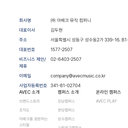
회사명
㈜ 아베크 뮤직 컴퍼니
대표이사
김두현
주소
서울특별시 성동구 성수동2가 339-16. B1·1·2
대표번호
1577-2507
비즈니스 제안/
02-6403-2507
제휴
이메일
company@avecmusic.co.kr
사업자등록번호
341-81-02704
AVEC 소개
캠퍼스 소개
온라인 캠퍼스
브랜드스토리
강남캠퍼스
AVEC PLAY
조직도
분당캠퍼스
아베크를 응원하는
성수캠퍼스
스타들
수원광교캠퍼스