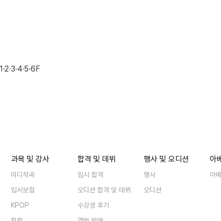
·3·4·5·6F
과목 및 강사
합격 및 데뷔
행사 및 오디션
아
미디작곡
입시 합격
행사
아
입시보컬
오디션 합격 및 데뷔
오디션
KPOP
수강생 후기
힙합
앨범 발매