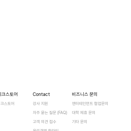
베크스토어
Contact
비즈니스 문의
베크스토어
강사 지원
엔터테인먼트 협업문의
자주 묻는 질문 (FAQ)
대학 제휴 문의
고객 의견 접수
기타 문의
윤리경영 핫라인