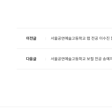
이전글
서울공연예술고등학교 랩 전공 이수진 합
다음글
서울공연예술고등학교 보컬 전공 송예지