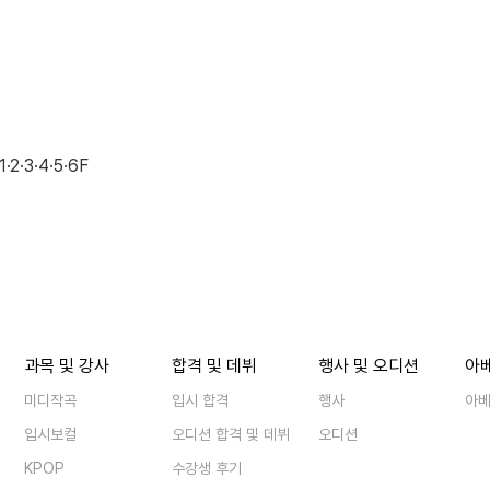
·3·4·5·6F
과목 및 강사
합격 및 데뷔
행사 및 오디션
아
미디작곡
입시 합격
행사
아
입시보컬
오디션 합격 및 데뷔
오디션
KPOP
수강생 후기