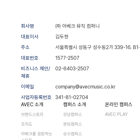
회사명
㈜ 아베크 뮤직 컴퍼니
대표이사
김두현
주소
서울특별시 성동구 성수동2가 339-16. B1·1·2
대표번호
1577-2507
비즈니스 제안/
02-6403-2507
제휴
이메일
company@avecmusic.co.kr
사업자등록번호
341-81-02704
AVEC 소개
캠퍼스 소개
온라인 캠퍼스
브랜드스토리
강남캠퍼스
AVEC PLAY
조직도
분당캠퍼스
아베크를 응원하는
성수캠퍼스