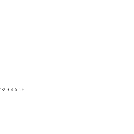
·3·4·5·6F