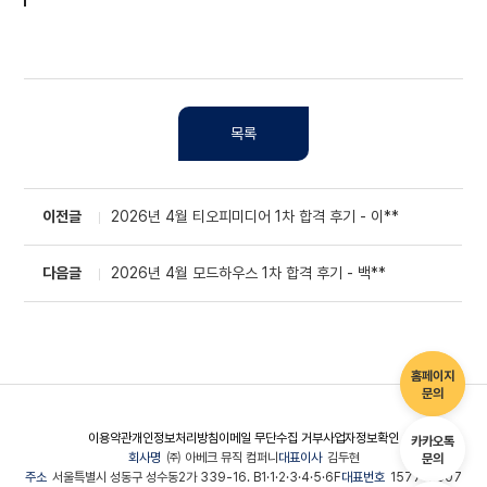
목록
이전글
2026년 4월 티오피미디어 1차 합격 후기 - 이**
다음글
2026년 4월 모드하우스 1차 합격 후기 - 백**
홈페이지
문의
이용약관
개인정보처리방침
이메일 무단수집 거부
사업자정보확인
카카오톡
회사명
㈜ 아베크 뮤직 컴퍼니
대표이사
김두현
문의
주소
서울특별시 성동구 성수동2가 339-16. B1·1·2·3·4·5·6F
대표번호
1577-2507