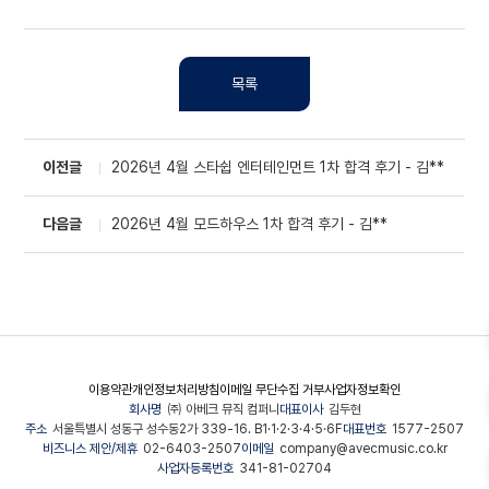
목록
이전글
2026년 4월 스타쉽 엔터테인먼트 1차 합격 후기 - 김**
다음글
2026년 4월 모드하우스 1차 합격 후기 - 김**
이용약관
개인정보처리방침
이메일 무단수집 거부
사업자정보확인
회사명
㈜ 아베크 뮤직 컴퍼니
대표이사
김두현
주소
서울특별시 성동구 성수동2가 339-16. B1·1·2·3·4·5·6F
대표번호
1577-2507
비즈니스 제안/제휴
02-6403-2507
이메일
company@avecmusic.co.kr
사업자등록번호
341-81-02704